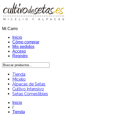
Mi Carro
Inicio
Cómo comprar
Mis pedidos
Acceso
Registro
Tienda
Micelio
Alpacas de Setas
Cultivo Intensivo
Setas Comestibles
Inicio
/
Tienda