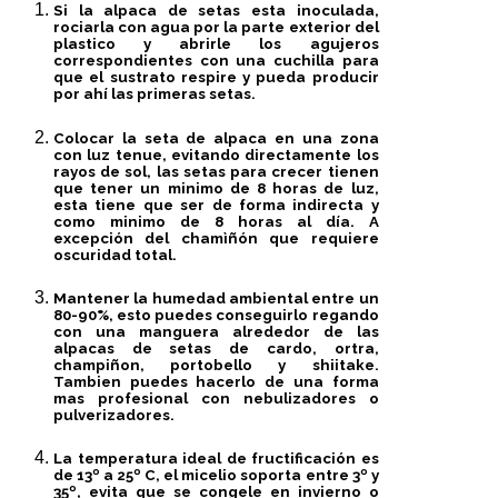
Si la alpaca de setas esta inoculada,
rociarla con agua por la parte exterior del
plastico
y abrirle los agujeros
correspondientes con una cuchilla para
que el sustrato respire y pueda producir
por ahí las primeras setas.
Colocar la seta de alpaca en una zona
con
luz tenue
, evitando directamente los
rayos de sol, las setas para crecer tienen
que tener un minimo de 8 horas de luz,
esta tiene que ser de forma indirecta y
como minimo de 8 horas al día. A
excepción del chamìñón que requiere
oscuridad total.
Mantener la
humedad ambiental entre un
80-90%
, esto puedes conseguirlo regando
con una manguera alrededor de las
alpacas de setas de cardo, ortra,
champiñon, portobello y shiitake.
Tambien puedes hacerlo de una forma
mas profesional con nebulizadores o
pulverizadores.
La
temperatura ideal de fructificación es
de 13º a 25º C
, el micelio soporta entre 3º y
35º, evita que se congele en invierno o