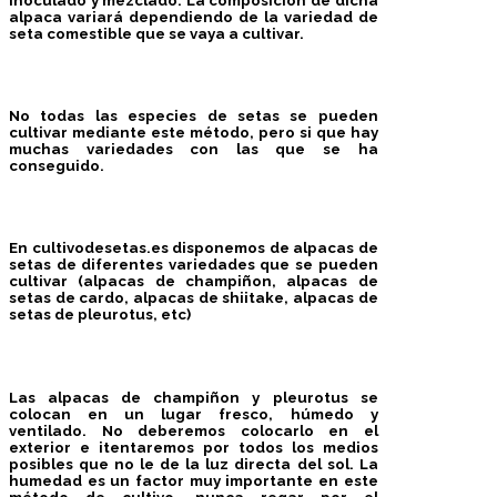
inoculado y mezclado
. La composición de dicha
alpaca variará dependiendo de la variedad de
seta comestible
que se vaya a cultivar.
No todas las especies de setas se pueden
cultivar mediante este método, pero si que hay
muchas variedades con las que se ha
conseguido.
En
cultivodesetas.es
disponemos de alpacas de
setas de
diferentes variedades
que se pueden
cultivar (alpacas de
champiñon
, alpacas de
setas de cardo
, alpacas de
shiitake
, alpacas de
setas de
pleurotus
, etc)
Las
alpacas de champiñon y pleurotus
se
colocan en un lugar
fresco, húmedo y
ventilado
. No deberemos colocarlo en el
exterior e itentaremos por todos los medios
posibles que no le de la luz directa del sol. La
humedad es un factor muy importante
en este