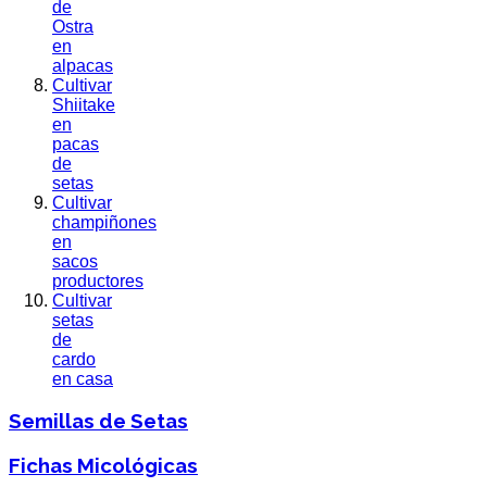
de
Ostra
en
alpacas
Cultivar
Shiitake
en
pacas
de
setas
Cultivar
champiñones
en
sacos
productores
Cultivar
setas
de
cardo
en casa
Semillas de Setas
Fichas Micológicas