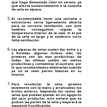
que haga demasiado calor en verano, ya
que afecta sustancialmente a la cosecha
de seta en alpaca.
Es recomendable tener una
ventana
o
extractores cerca
ligeramente abierta
para su correcta ventilación, con esto
tambien conseguimos regular la
temperatura interior de la sala.
Si el pie
de la seta es largo y el sombrero corto
falta ventilación.
Las alpacas de setas suelen dar
entre 2 y
3 floradas
, algunas incluso más, las
primeras son las mas productivas de
todas, las ultimas suelen ser menos
productivas y contaminar el sustrato, por
lo que recomendamos eliminarlas cuando
ya no se vean partes blancas en su
interior.
Para recolectar la seta,
giramos
levemente con la mano y arrancamos los
brotes enteros
, limpiando los restos de
setas que puedan quedar en los agujeros
del saco productor, esto evitará que se
pudran las partes de la seta y mejorará la
siguiente fructificación.