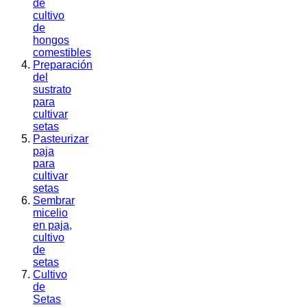
de
cultivo
de
hongos
comestibles
Preparación
del
sustrato
para
cultivar
setas
Pasteurizar
paja
para
cultivar
setas
Sembrar
micelio
en paja,
cultivo
de
setas
Cultivo
de
Setas