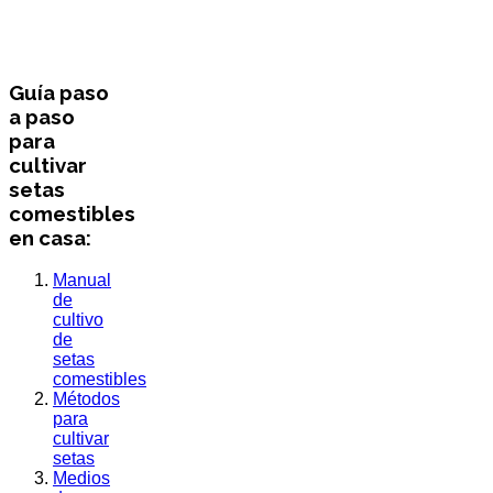
Guía paso
a paso
para
cultivar
setas
comestibles
en casa:
Manual
de
cultivo
de
setas
comestibles
Métodos
para
cultivar
setas
Medios