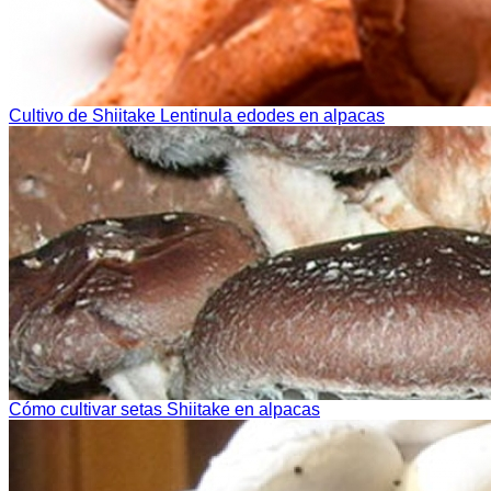
Cultivo de Shiitake Lentinula edodes en alpacas
Cómo cultivar setas Shiitake en alpacas