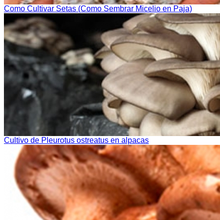
Como Cultivar Setas (Como Sembrar Micelio en Paja)
Cultivo de Pleurotus ostreatus en alpacas