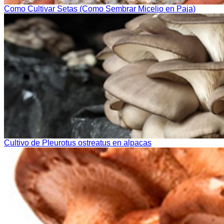
Como Cultivar Setas (Como Sembrar Micelio en Paja)
Cultivo de Pleurotus ostreatus en alpacas