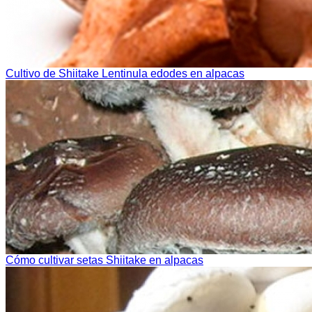
Cultivo de Shiitake Lentinula edodes en alpacas
Cómo cultivar setas Shiitake en alpacas