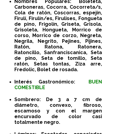
Nombres Populares:
Boleteta,
Carboneras, Cocorra, Cocorreta/s,
Cola de ratón, Coscorras, espejín,
Firulí, Firulín/es, Firulises, Fongueta
de pino, Frigolín, Griseta, Grisola,
Grisoleta, Hongueta, Morrico de
corso, Morrico de corzo, Negreta,
Negrila, Negrito, Pejines, Pijines,
Ratón, Ratona, Ratonera,
Ratoncillo, Sanfranciscanica, Seta
de pino, Seta de tomillo, Seta
ratón, Setas tontas, Ziza arre,
Fredolic, Bolet de rosada.
Interés Gastronómico:
BUEN
COMESTIBLE
Sombrero:
De 3 a 7 cm de
diámetro, convexo, fibroso,
escamoso y con el margen
encurvado de color casi
totalmente negro.