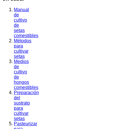
Manual
de
cultivo
de
setas
comestibles
Métodos
para
cultivar
setas
Medios
de
cultivo
de
hongos
comestibles
Preparación
del
sustrato
para
cultivar
setas
Pasteurizar
paja