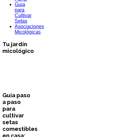
Guia
para
Cultivar
Setas
Asociaciones
Micológicas
Tu jardín
micológico
Guía paso
a paso
para
cultivar
setas
comestibles
en casa: