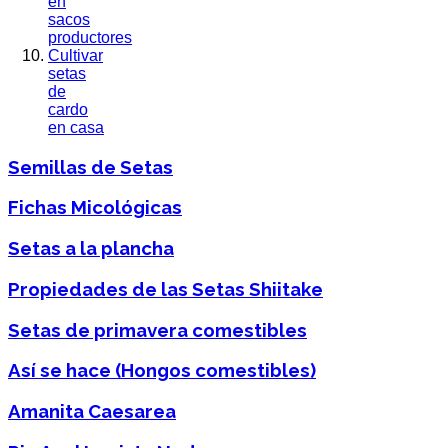
en
sacos
productores
Cultivar
setas
de
cardo
en casa
Semillas de Setas
Fichas Micológicas
Setas a la plancha
Propiedades de las Setas Shiitake
Setas de primavera comestibles
Así se hace (Hongos comestibles)
Amanita Caesarea